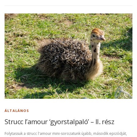
ÁLTALÁNOS
Strucc I’amour ‘gyorstalpaló’ – II. rész
Folytassuk a strucc l'amour mini-sorozatunk újabb, második epizódját,