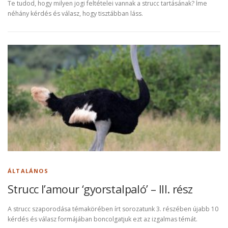
Te tudod, hogy milyen jogi feltételei vannak a strucc tartásának? Íme
néhány kérdés és válasz, hogy tisztábban láss.
ÁLTALÁNOS
Strucc l’amour ‘gyorstalpaló’ – III. rész
A strucc szaporodása témakörében írt sorozatunk 3. részében újabb 10
kérdés és válasz formájában boncolgatjuk ezt az izgalmas témát.