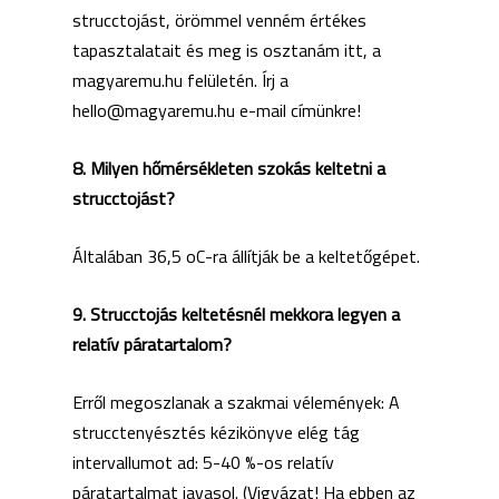
strucctojást, örömmel venném értékes
tapasztalatait és meg is osztanám itt, a
magyaremu.hu felületén. Írj a
hello@magyaremu.hu e-mail címünkre!
8. Milyen hőmérsékleten szokás keltetni a
strucctojást?
Általában 36,5 oC-ra állítják be a keltetőgépet.
9. Strucctojás keltetésnél mekkora legyen a
relatív páratartalom?
Erről megoszlanak a szakmai vélemények: A
strucctenyésztés kézikönyve elég tág
intervallumot ad: 5-40 %-os relatív
páratartalmat javasol. (Vigyázat! Ha ebben az