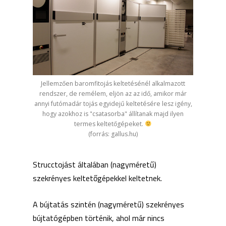
Jellemzően baromfitojás keltetésénél alkalmazott
rendszer, de remélem, eljön az az idő, amikor már
annyi futómadár tojás egyidejű keltetésére lesz igény,
hogy azokhoz is "csatasorba" állítanak majd ilyen
termes keltetőgépeket.
(forrás: gallus.hu)
Strucctojást általában (nagyméretű)
szekrényes keltetőgépekkel keltetnek.
A bújtatás szintén (nagyméretű) szekrényes
bújtatógépben történik, ahol már nincs