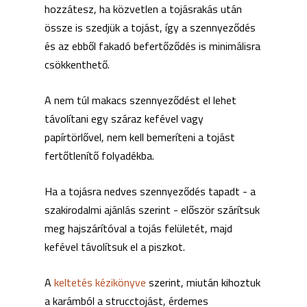
hozzátesz, ha közvetlen a tojásrakás után
össze is szedjük a tojást, így a szennyeződés
és az ebből fakadó befertőződés is minimálisra
csökkenthető.
A nem túl makacs szennyeződést el lehet
távolítani egy száraz kefével vagy
papírtörlővel, nem kell bemeríteni a tojást
fertőtlenítő folyadékba.
Ha a tojásra nedves szennyeződés tapadt - a
szakirodalmi ajánlás szerint - először szárítsuk
meg hajszárítóval a tojás felületét, majd
kefével távolítsuk el a piszkot.
A
keltetés kézikönyve
szerint, miután kihoztuk
a karámból a strucctojást, érdemes