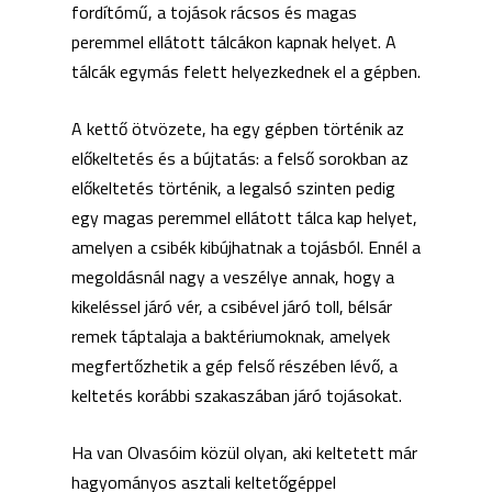
fordítómű, a tojások rácsos és magas
peremmel ellátott tálcákon kapnak helyet. A
tálcák egymás felett helyezkednek el a gépben.
A kettő ötvözete, ha egy gépben történik az
előkeltetés és a bújtatás: a felső sorokban az
előkeltetés történik, a legalsó szinten pedig
egy magas peremmel ellátott tálca kap helyet,
amelyen a csibék kibújhatnak a tojásból. Ennél a
megoldásnál nagy a veszélye annak, hogy a
kikeléssel járó vér, a csibével járó toll, bélsár
remek táptalaja a baktériumoknak, amelyek
megfertőzhetik a gép felső részében lévő, a
keltetés korábbi szakaszában járó tojásokat.
Ha van Olvasóim közül olyan, aki keltetett már
hagyományos asztali keltetőgéppel