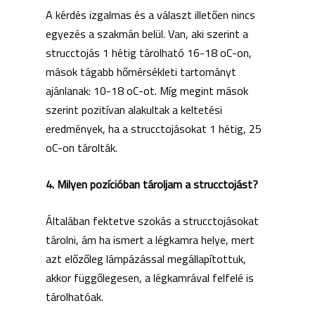
A kérdés izgalmas és a választ illetően nincs
egyezés a szakmán belül. Van, aki szerint a
strucctojás 1 hétig tárolható 16-18 oC-on,
mások tágabb hőmérsékleti tartományt
ajánlanak: 10-18 oC-ot. Míg megint mások
szerint pozitívan alakultak a keltetési
eredmények, ha a strucctojásokat 1 hétig, 25
oC-on tárolták.
4. Milyen pozícióban tároljam a strucctojást?
Általában fektetve szokás a strucctojásokat
tárolni, ám ha ismert a légkamra helye, mert
azt előzőleg lámpázással megállapítottuk,
akkor függőlegesen, a légkamrával felfelé is
tárolhatóak.