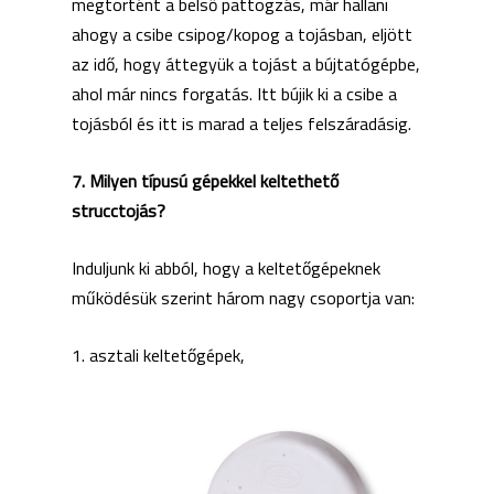
megtörtént a belső pattogzás, már hallani
ahogy a csibe csipog/kopog a tojásban, eljött
az idő, hogy áttegyük a tojást a bújtatógépbe,
ahol már nincs forgatás. Itt bújik ki a csibe a
tojásból és itt is marad a teljes felszáradásig.
7. Milyen típusú gépekkel keltethető
strucctojás?
Induljunk ki abból, hogy a keltetőgépeknek
működésük szerint három nagy csoportja van:
1. asztali keltetőgépek,