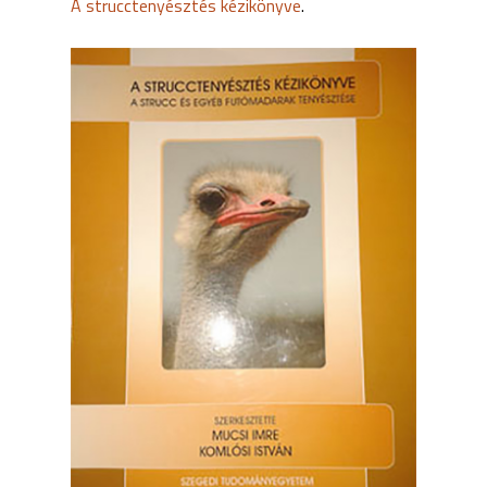
A strucctenyésztés kézikönyve
.