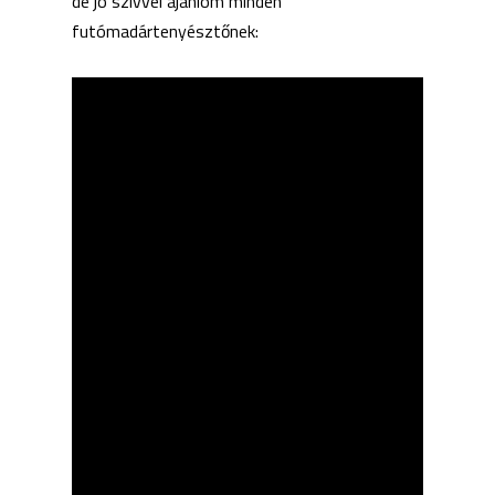
de jó szívvel ajánlom minden
futómadártenyésztőnek: