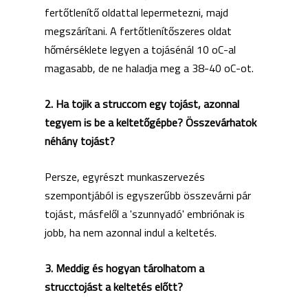
fertőtlenítő oldattal lepermetezni, majd
megszárítani. A fertőtlenítőszeres oldat
hőmérséklete legyen a tojásénál 10 oC-al
magasabb, de ne haladja meg a 38-40 oC-ot.
2. Ha tojik a struccom egy tojást, azonnal
tegyem is be a keltetőgépbe? Összevárhatok
néhány tojást?
Persze, egyrészt munkaszervezés
szempontjából is egyszerűbb összevárni pár
tojást, másfelől a 'szunnyadó' embriónak is
jobb, ha nem azonnal indul a keltetés.
3. Meddig és hogyan tárolhatom a
strucctojást a keltetés előtt?