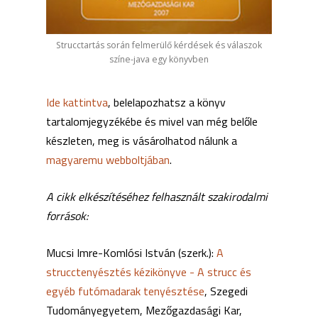
Strucctartás során felmerülő kérdések és válaszok
színe-java egy könyvben
Ide kattintva
, belelapozhatsz a könyv
tartalomjegyzékébe és mivel van még belőle
készleten, meg is vásárolhatod nálunk a
magyaremu webboltjában
.
A cikk elkészítéséhez felhasznált szakirodalmi
források:
Mucsi Imre-Komlósi István (szerk.):
A
strucctenyésztés kézikönyve - A strucc és
egyéb futómadarak tenyésztése
, Szegedi
Tudományegyetem, Mezőgazdasági Kar,