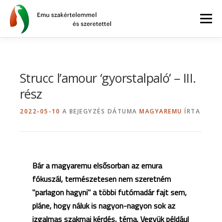
Tovább
a
Menü
tartalomhoz
AZ EMU
BLOG
GYIK
WEBSHOP
Strucc l’amour ‘gyorstalpaló’ – III.
rész
INFORMÁCIÓK
2022-05-10
A BEJEGYZÉS DÁTUMA
MAGYAREMU
ÍRTA
Bár a magyaremu elsősorban az emura
fókuszál, természetesen nem szeretném
"parlagon hagyni" a többi futómadár fajt sem,
pláne, hogy náluk is nagyon-nagyon sok az
izgalmas szakmai kérdés, téma. Vegyük például