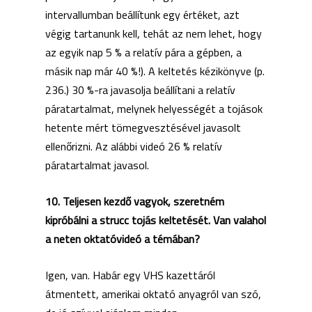
intervallumban beállítunk egy értéket, azt
végig tartanunk kell, tehát az nem lehet, hogy
az egyik nap 5 % a relatív pára a gépben, a
másik nap már 40 %!). A keltetés kézikönyve (p.
236.) 30 %-ra javasolja beállítani a relatív
páratartalmat, melynek helyességét a tojások
hetente mért tömegvesztésével javasolt
ellenőrizni. Az alábbi videó 26 % relatív
páratartalmat javasol.
10. Teljesen kezdő vagyok, szeretném
kipróbálni a strucc tojás keltetését. Van valahol
a neten oktatóvideó a témában?
Igen, van. Habár egy VHS kazettáról
átmentett, amerikai oktató anyagról van szó,