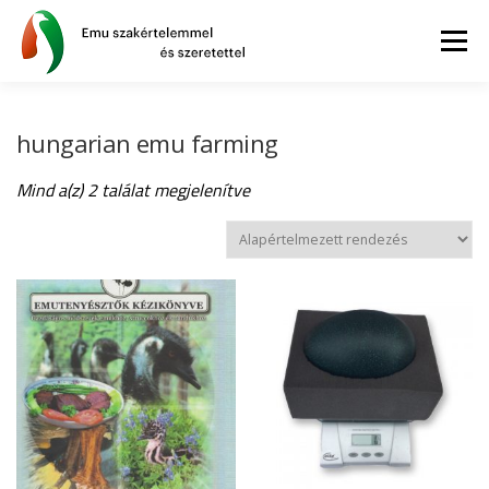
Tovább
a
Menü
tartalomhoz
AZ EMU
BLOG
GYIK
WEBSHOP
hungarian emu farming
Mind a(z) 2 találat megjelenítve
INFORMÁCIÓK