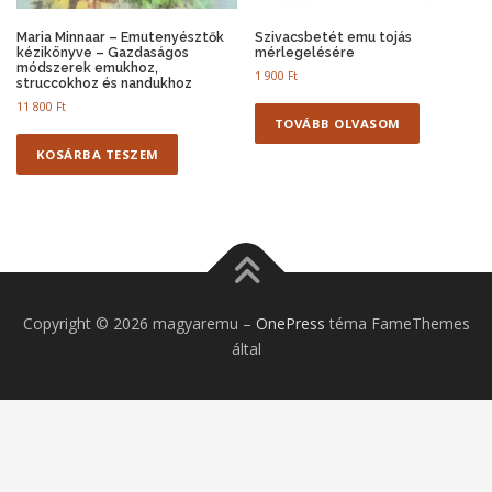
Maria Minnaar – Emutenyésztők
Szivacsbetét emu tojás
kézikönyve – Gazdaságos
mérlegelésére
módszerek emukhoz,
1 900
Ft
struccokhoz és nandukhoz
11 800
Ft
TOVÁBB OLVASOM
KOSÁRBA TESZEM
Copyright © 2026 magyaremu
–
OnePress
téma FameThemes
által