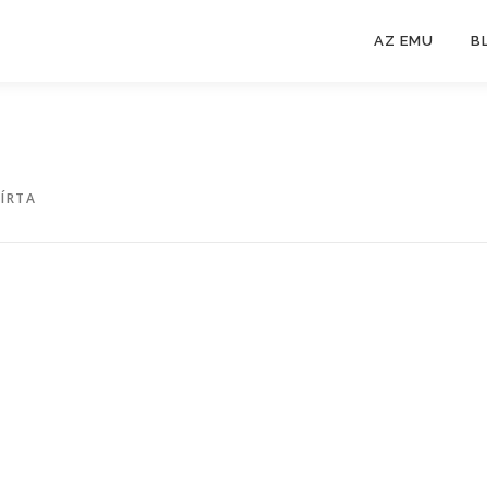
AZ EMU
B
ÍRTA