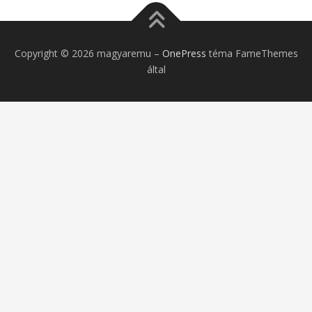
Copyright © 2026 magyaremu
–
OnePress
téma FameThemes
által