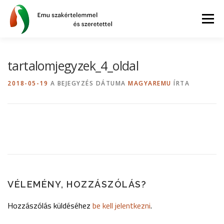
Tovább
a
Menü
tartalomhoz
AZ EMU
BLOG
GYIK
WEBSHOP
tartalomjegyzek_4_oldal
2018-05-19
A BEJEGYZÉS DÁTUMA
MAGYAREMU
ÍRTA
INFORMÁCIÓK
VÉLEMÉNY, HOZZÁSZÓLÁS?
Hozzászólás küldéséhez
be kell jelentkezni
.