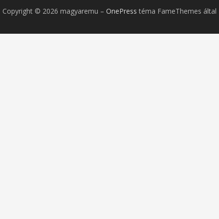
Copyright © 2026 magyaremu
–
OnePress
téma FameThemes által