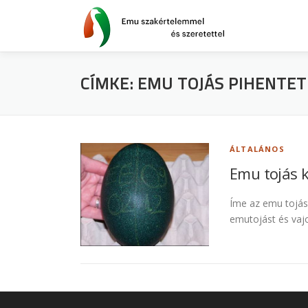
Tovább
a
tartalomhoz
CÍMKE:
EMU TOJÁS PIHENTET
ÁLTALÁNOS
Emu tojás k
Íme az emu tojás 
emutojást és vajo