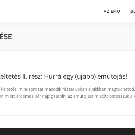
AZ EMU
B
ÉSE
eltetés II. rész: Hurrá egy (újabb) emutojás!
keltetési mini-sorozat második része! Ebben a cikkben megtudhatod, mi
n miért érdemes pár napig tárolni az emutojást mielőtt betesszük a 