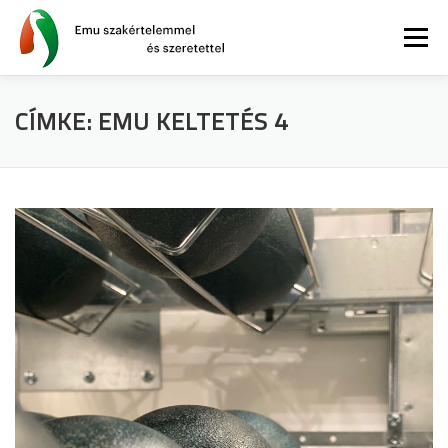
Tovább
a
Menü
tartalomhoz
CÍMKE:
EMU KELTETÉS 4
AZ EMU
BLOG
GYIK
WEBSHOP
INFORMÁCIÓK