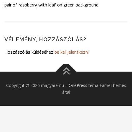
pair of raspberry with leaf on green background
VÉLEMÉNY, HOZZÁSZÓLÁS?
Hozzászólás küldéséhez
be kell jelentkezni
.
Copyright © 2026 magyaremu
–
OnePress
téma FameThemes
által