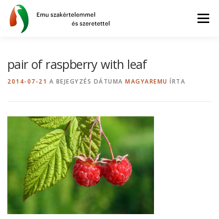
Tovább
a
Menü
tartalomhoz
AZ EMU
BLOG
GYIK
WEBSHOP
pair of raspberry with leaf
2014-07-21
A BEJEGYZÉS DÁTUMA
MAGYAREMU
ÍRTA
INFORMÁCIÓK