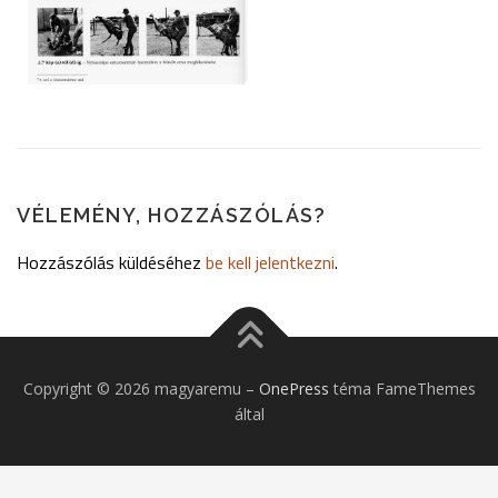
VÉLEMÉNY, HOZZÁSZÓLÁS?
Hozzászólás küldéséhez
be kell jelentkezni
.
Copyright © 2026 magyaremu
–
OnePress
téma FameThemes
által