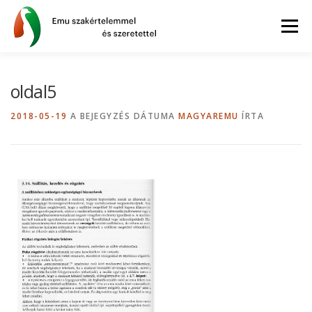
Tovább
a
Menü
tartalomhoz
AZ EMU
BLOG
GYIK
WEBSHOP
oldal5
2018-05-19
A BEJEGYZÉS DÁTUMA
MAGYAREMU
ÍRTA
INFORMÁCIÓK