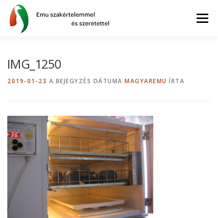
Tovább
a
Menü
tartalomhoz
AZ EMU
BLOG
GYIK
WEBSHOP
IMG_1250
2019-01-23
A BEJEGYZÉS DÁTUMA
MAGYAREMU
ÍRTA
INFORMÁCIÓK