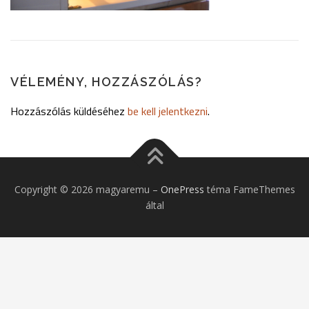
VÉLEMÉNY, HOZZÁSZÓLÁS?
Hozzászólás küldéséhez
be kell jelentkezni
.
Copyright © 2026 magyaremu
–
OnePress
téma FameThemes
által