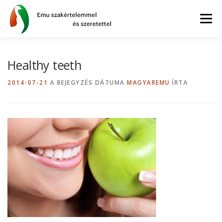
Tovább
a
Menü
tartalomhoz
AZ EMU
BLOG
GYIK
WEBSHOP
Healthy teeth
2014-07-21
A BEJEGYZÉS DÁTUMA
MAGYAREMU
ÍRTA
INFORMÁCIÓK