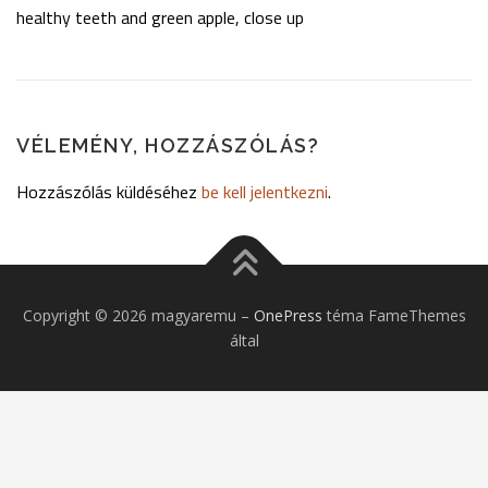
healthy teeth and green apple, close up
VÉLEMÉNY, HOZZÁSZÓLÁS?
Hozzászólás küldéséhez
be kell jelentkezni
.
Copyright © 2026 magyaremu
–
OnePress
téma FameThemes
által