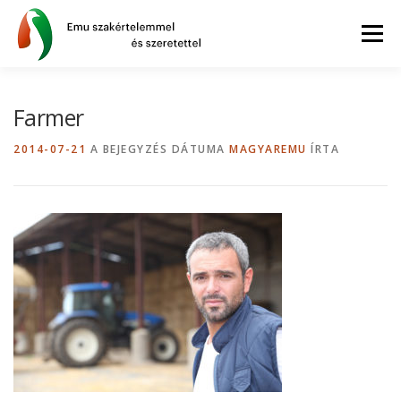
Tovább
a
Menü
tartalomhoz
AZ EMU
BLOG
GYIK
WEBSHOP
Farmer
2014-07-21
A BEJEGYZÉS DÁTUMA
MAGYAREMU
ÍRTA
INFORMÁCIÓK