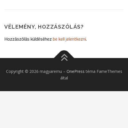
VÉLEMÉNY, HOZZÁSZÓLÁS?
Hozzászólás küldéséhez
be kell jelentkezni
.
Copyright © 2026 magyaremu
–
OnePress
téma FameThemes
által