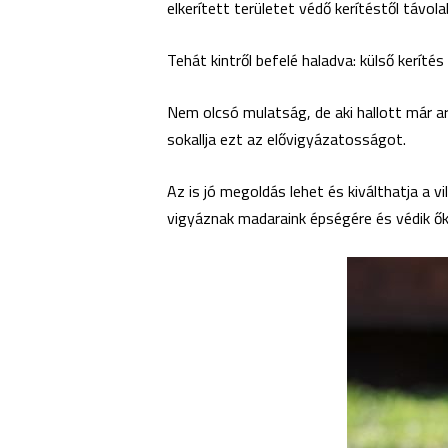
elkerített területet védő kerítéstől távola
Tehát kintről befelé haladva: külső kerít
Nem olcsó mulatság, de aki hallott már a
sokallja ezt az elővigyázatosságot.
Az is jó megoldás lehet és kiválthatja a v
vigyáznak madaraink épségére és védik ők