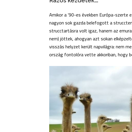
Rázós kezdetek...
Amikor a ’90-es években Európa-szerte 
nagyon sok gazda belefogott a struccteny
strucctartásra volt igaz, hanem az emura
nem) jöttek, ahogyan azt sokan elképzelté
visszás helyzet került napvilágra: nem me
ország fontolóra vette akkoriban, hogy b