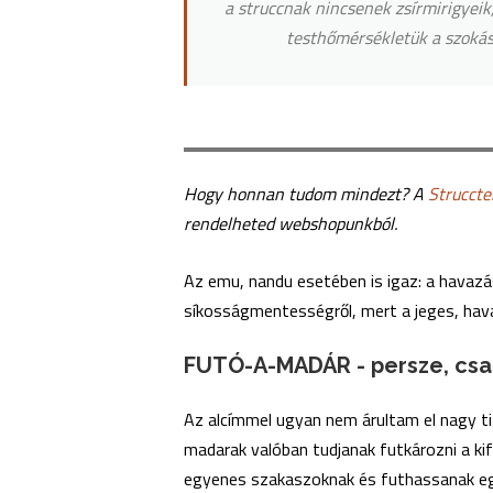
a struccnak nincsenek zsírmirigyeik,
testhőmérsékletük a szokáso
Hogy honnan tudom mindezt? A
Struccte
rendelheted webshopunkból.
Az emu, nandu esetében is igaz: a havazá
síkosságmentességről, mert a jeges, hav
FUTÓ-A-MADÁR - persze, csak
Az alcímmel ugyan nem árultam el nagy ti
madarak valóban tudjanak futkározni a kif
egyenes szakaszoknak és futhassanak egy 