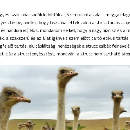
egyes szaktanácsadók ledobták a „Szempillantás alatt meggazdag
észtésbe, anélkül, hogy tisztába lettek volna a strucctartás ala
 és nandura is.) Nos, mondanom se kell, hogy a nagy biznisz és a m
k, a szakszerű és az állat igényeit szem előtt tartó etikus tartás
gfelelő tartás, alultápláltság, nehézségek a strucc csibék felnev
etiltják a strucctenyésztést, mondván, a strucc nem tartható sike