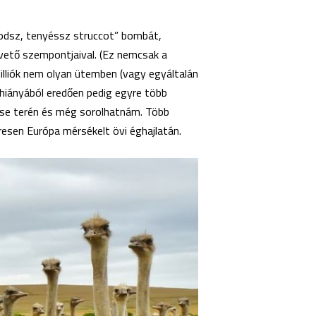
odsz, tenyéssz struccot” bombát,
pvető szempontjaival. (Ez nemcsak a
illiók nem olyan ütemben (vagy egyáltalán
 hiányából eredően pedig egyre több
elése terén és még sorolhatnám. Több
resen Európa mérsékelt övi éghajlatán.