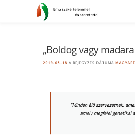
Tovább
a
tartalomhoz
„Boldog vagy madaram?
2019-05-18
A BEJEGYZÉS DÁTUMA
MAGYAR
"Minden élő szervezetnek, amely
amely megfelel genetikai a