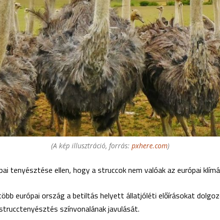
(A kép illusztráció, forrás:
pxhere.com
)
ópai tenyésztése ellen, hogy a struccok nem valóak az európai klímá
több európai ország a betiltás helyett állatjóléti előírásokat dolgo
 strucctenyésztés színvonalának javulását.