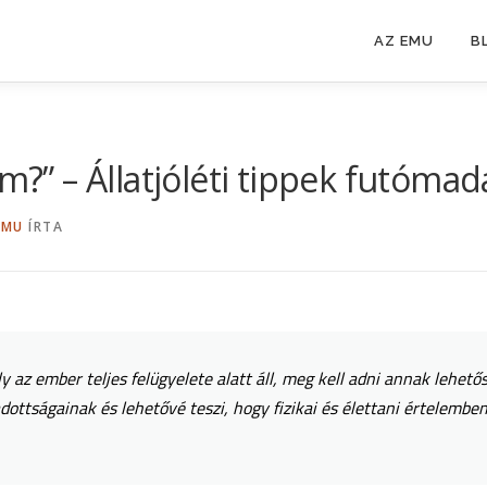
AZ EMU
B
” – Állatjóléti tippek futómada
EMU
ÍRTA
 az ember teljes felügyelete alatt áll, meg kell adni annak lehető
dottságainak és lehetővé teszi, hogy fizikai és élettani értelembe