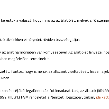
a kerestük a választ, hogy mi is az az állatjólét, melyek a fő szempo
őző cikkünkben elmélyedni, röviden összefoglaljuk:
gy az állat harmóniában van környezetével. Az állatjólét lényege, ho
ben megfelelően termelnek is.
rzetét, fontos, hogy ismerjük az állataink viselkedését, hiszen a j
ükben.
erzés céljából legalább száz futómadarat tart, az állatok jólétéért
32/1999. (III. 31.) FVM rendeletet a Nemzeti Jogszabálytárban,
ide kat