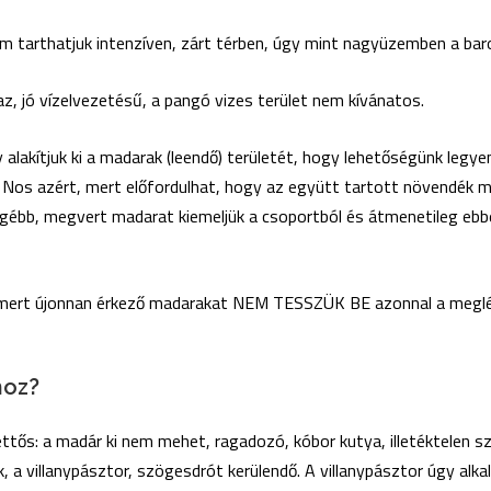
 tarthatjuk intenzíven, zárt térben, úgy mint nagyüzemben a bar
az, jó vízelvezetésű, a pangó vizes terület nem kívánatos.
y alakítjuk ki a madarak (leendő) területét, hogy lehetőségünk legyen
 Nos azért, mert előfordulhat, hogy az együtt tartott növendék m
gébb, megvert madarat kiemeljük a csoportból és átmenetileg ebben
tó, mert újonnan érkező madarakat NEM TESSZÜK BE azonnal a meg
hoz?
ettős: a madár ki nem mehet, ragadozó, kóbor kutya, illetéktelen s
k, a villanypásztor, szögesdrót kerülendő. A villanypásztor úgy al