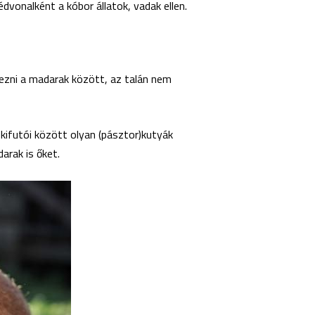
édvonalként a kóbor állatok, vadak ellen.
gezni a madarak között, az talán nem
, kifutói között olyan (pásztor)kutyák
arak is őket.