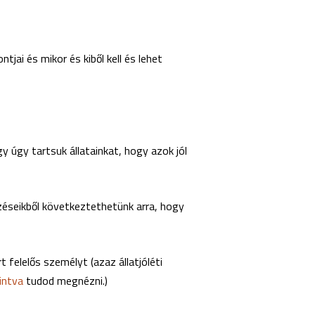
ntjai és mikor és kiből kell és lehet
gy úgy tartsuk állatainkat, hogy azok jól
elzéseikből következtethetünk arra, hogy
 felelős személyt (azaz állatjóléti
tintva
tudod megnézni.)