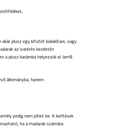
omfiféléket.
 akár plusz egy kifutót kialakítani, vagy
adarak az ivarérés kezdetén
 a plusz karámba helyezzük el. (erről
lévő állományba, hanem
zemély pedig nem jöhet be. A kerítések
kalmazható, ha a madarak számára