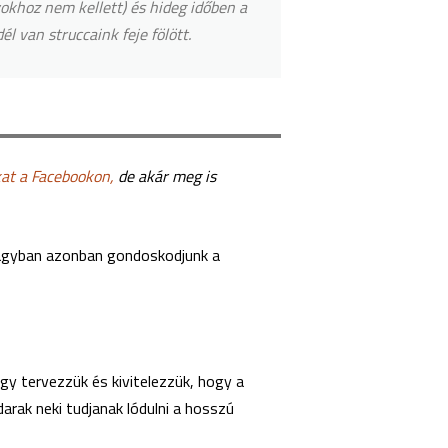
yokhoz nem kellett) és hideg időben a
l van struccaink feje fölött.
kat a Facebookon,
de akár meg is
 fagyban azonban gondoskodjunk a
gy tervezzük és kivitelezzük, hogy a
arak neki tudjanak lódulni a hosszú