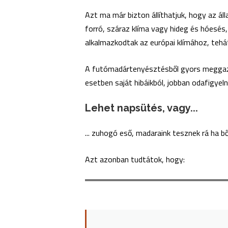
Azt ma már bizton állíthatjuk, hogy az ál
forró, száraz klíma vagy hideg és hóesés
alkalmazkodtak az európai klímához, tehá
A futómadártenyésztésből gyors meggazda
esetben saját hibáikból, jobban odafigyel
Lehet napsütés, vagy...
... zuhogó eső, madaraink tesznek rá ha 
Azt azonban tudtátok, hogy: