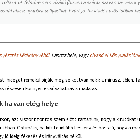
 tollazatuk felszíne nem vízálló (hiszen a száraz szavannai viszon
snál alacsonyabbra süllyedhet. Ezért jó, ha kiadós esős időben fedé
nyésztés kézikönyvéből
. Lapozz bele, vagy
olvasd el könyvajánlón
st, hideget remekül bírják, meg se kottyan nekik a mínusz, télen,
as részeken könnyen elcsúszhatnak a madarak.
 ha van elég helye
tkot, azt viszont fontos szem előtt tartanunk, hogy a kifutókat ú
utóban. Optimális, ha kifutó inkább keskeny és hosszú, hogy a mad
jó ideig fékezés és irányváltás nélkül.