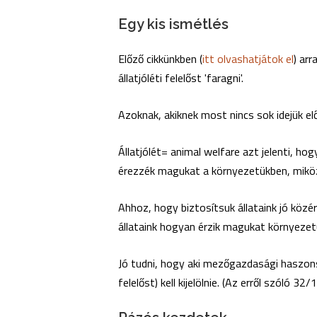
Egy kis ismétlés
Előző cikkünkben (
itt olvashatjátok el
) arr
állatjóléti felelőst 'faragni'.
Azoknak, akiknek most nincs sok idejük el
Állatjólét= animal welfare azt jelenti, ho
érezzék magukat a környezetükben, miköz
Ahhoz, hogy biztosítsuk állataink jó közé
állataink hogyan érzik magukat környezet
Jó tudni, hogy aki mezőgazdasági haszonsz
felelőst) kell kijelölnie. (Az erről szóló 