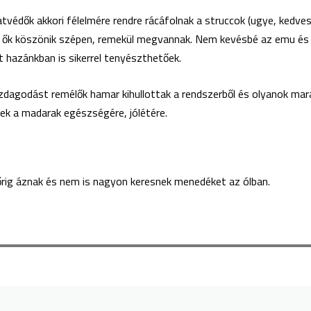
latvédők akkori félelmére rendre rácáfolnak a struccok (ugye, ked
, ők köszönik szépen, remekül megvannak. Nem kevésbé az emu és a
t hazánkban is sikerrel tenyészthetőek.
godást remélők hamar kihullottak a rendszerből és olyanok mara
nek a madarak egészségére, jólétére.
bőrig áznak és nem is nagyon keresnek menedéket az ólban.