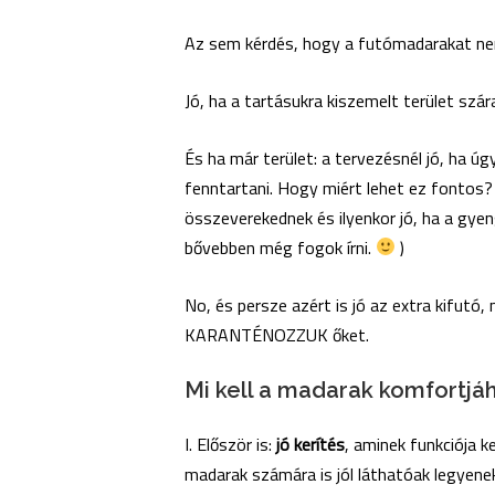
Az sem kérdés, hogy a futómadarakat nem
Jó, ha a tartásukra kiszemelt terület szár
És ha már terület: a tervezésnél jó, ha úg
fenntartani. Hogy miért lehet ez fontos?
összeverekednek és ilyenkor jó, ha a gyen
bővebben még fogok írni.
)
No, és persze azért is jó az extra kifu
KARANTÉNOZZUK őket.
Mi kell a madarak komfortjá
I. Először is:
jó kerítés
, aminek funkciója k
madarak számára is jól láthatóak legyene