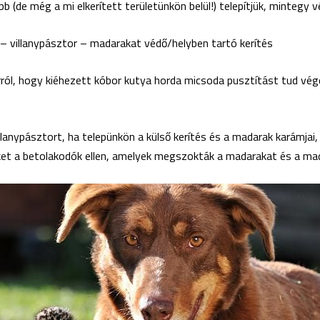
bb (de még a mi elkerített területünkön belül!) telepítjük, mintegy v
és – villanypásztor – madarakat védő/helyben tartó kerítés
rról, hogy kiéhezett kóbor kutya horda micsoda pusztítást tud vé
illanypásztort, ha telepünkön a külső kerítés és a madarak karámjai
et a betolakodók ellen, amelyek megszokták a madarakat és a mad