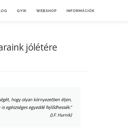
LOG
GYIK
WEBSHOP
INFORMÁCIÓK
raink jólétére
ségét, hogy olyan környezetben éljen,
n is egészséges egyeddé fejlődhessék."
(J.F. Hurnik)