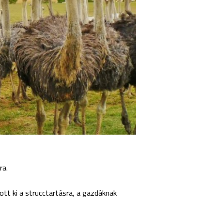
ra.
zott ki a strucctartásra, a gazdáknak