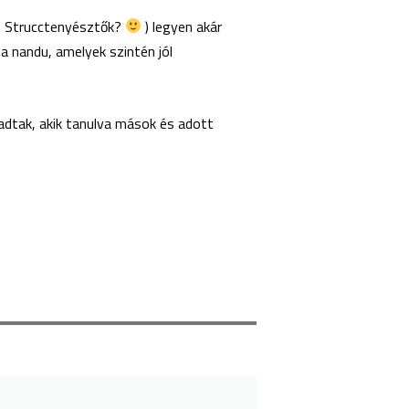
ves Strucctenyésztők?
) legyen akár
 nandu, amelyek szintén jól
dtak, akik tanulva mások és adott